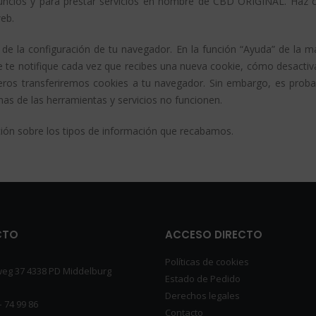
anuncios y para prestar servicios en nombre de CBD ORIGINAL. Haz c
web.
 de la configuración de tu navegador. En la función “Ayuda” de la m
te notifique cada vez que recibes una nueva cookie, cómo desactiva
ceros transferiremos cookies a tu navegador. Sin embargo, es proba
as de las herramientas y servicios no funcionen.
ón sobre los tipos de información que recabamos.
CTO
ACCESO DIRECTO
Políticas de cookies
eg 37 4338 PD Middelburg
Estado de Pedido
Derechos legales
– 74 99 86
Contacto