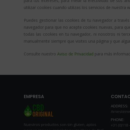
para tus intereses, para medir la efectividad de sus 
utilizar cookies cuando utilizas los servicios de nuestra 
Puedes gestionar las cookies de tu navegador a través
navegador para que no acepte cookies nuevas, para que 
todas las cookies en tu navegador, ni nosotros ni ter
manualmente siempre que visites una página y que algun
Consulte nuestro
Aviso de Privacidad
para más informaci
EMPRESA
CONTA
ADDRESS:
Arnesteinw
PHONE:
Nuestros productos son sin gluten, aptos
+31 (0)118 