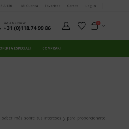
S A €50
Mi Cuenta
Favoritos
Carrito
Log In
|
|
CALL US NOW
0
+31 (0)118.74 99 86
OFERTA ESPECIAL!
COMPRAR!
ra saber más sobre tus intereses y para proporcionarte