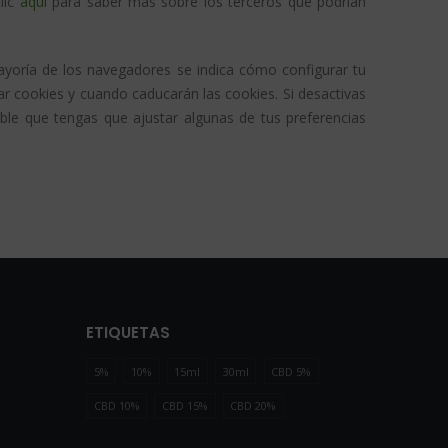
lic
aquí
para saber más sobre los terceros que podrían
ayoría de los navegadores se indica cómo configurar tu
r cookies y cuando caducarán las cookies. Si desactivas
ble que tengas que ajustar algunas de tus preferencias
ETIQUETAS
5%
10%
15ml
30ml
CBD 5%
CBD 10%
CBD 15%
CBD 20%